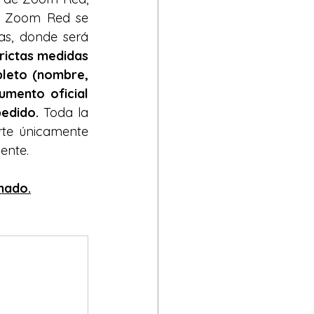
. Zoom Red se 
as, donde será 
rictas medidas 
leto (nombre, 
mento oficial 
pedido.
 Toda la 
te únicamente 
ente.
rmado.