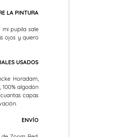
E LA PINTURA
 mi pupila sale 
 ojos y quiero 
IALES USADOS
incke Horadam, 
, 100% algodón 
 cuantas capas 
vación.
ENVÍO
s de Zoom Red, 