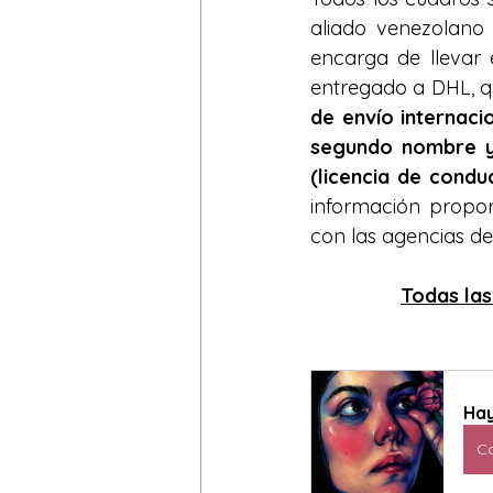
aliado venezolano
encarga de llevar 
entregado a DHL, qu
de envío internac
segundo nombre y 
(licencia de condu
información propor
con las agencias de
Todas las
Hay
C