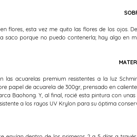
SOBR
n flores, esta vez me quito las flores de los ojos. De
la saco porque no puedo contenerla; hay algo en mis
MATER
on las acuarelas premium resistentes a la luz Schm
bre papel de acuarela de 300gr, prensado en caliente
arca Baohong. Y, al final, rocié esta pintura con unas
sistente a los rayos UV Krylon para su óptima conser
se envían dentro de los primeros 2 a 5 días a travé