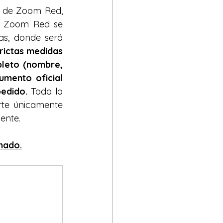
s de Zoom Red, 
. Zoom Red se 
as, donde será 
rictas medidas 
leto (nombre, 
mento oficial 
pedido.
 Toda la 
te únicamente 
ente.
rmado.