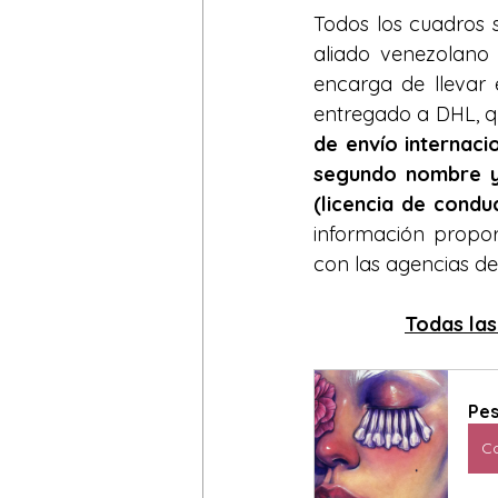
Todos los cuadros 
aliado venezolano
encarga de llevar 
entregado a DHL, qu
de envío internac
segundo nombre y 
(licencia de condu
información propor
con las agencias de
Todas las
Pes
C